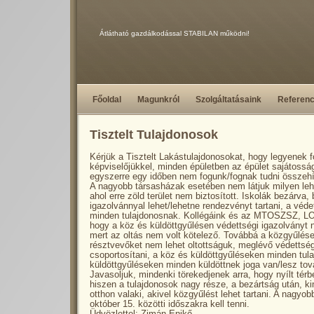
Átlátható gazdálkodással STABILAN működni!
Főoldal
Magunkról
Szolgáltatásaink
Referenc
Tisztelt Tulajdonosok
Kérjük a Tisztelt Lakástulajdonosokat, hogy legyenek 
képviselőjükkel, minden épületben az épület sajátossá
egyszerre egy időben nem fogunk/fognak tudni összehí
A nagyobb társasházak esetében nem látjuk milyen lehe
ahol erre zöld terület nem biztosított. Iskolák bezárva,
igazolvánnyal lehet/lehetne rendezvényt tartani, a véd
minden tulajdonosnak. Kollégáink és az MTOSZSZ, LO
hogy a köz és küldöttgyűlésen védettségi igazolványt 
mert az oltás nem volt kötelező. Továbbá a közgyűlés
résztvevőket nem lehet oltottságuk, meglévő védettség
csoportosítani, a köz és küldöttgyűléseken minden tul
küldöttgyűléseken minden küldöttnek joga van/lesz tov
Javasoljuk, mindenki törekedjenek arra, hogy nyílt térb
hiszen a tulajdonosok nagy része, a bezártság után, k
otthon valaki, akivel közgyűlést lehet tartani. A nagyo
október 15. közötti időszakra kell tenni.